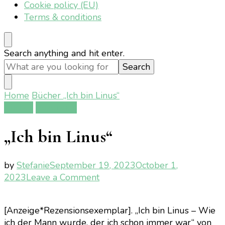
Cookie policy (EU)
Terms & conditions
Looking
Search anything and hit enter.
for
Something?
Home
Bücher
„Ich bin Linus“
Bücher
Rezension
„Ich bin Linus“
by
Stefanie
September 19, 2023
October 1,
on
2023
Leave a Comment
„Ich
bin
[Anzeige*Rezensionsexemplar]. „Ich bin Linus – Wie
Linus“
ich der Mann wurde, der ich schon immer war“ von