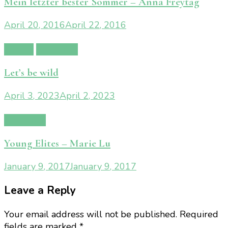
Mein letzter bester Sommer – Anna Freytag
April 20, 2016
April 22, 2016
Bücher
Rezension
Let’s be wild
April 3, 2023
April 2, 2023
Rezension
Young Elites – Marie Lu
January 9, 2017
January 9, 2017
Leave a Reply
Your email address will not be published.
Required
fields are marked
*