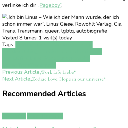
verlinke ich dir
„Pageboy“
.
Visited 8 times, 1 visit(s) today
Tags:
„Ich bin Linus – Wie ich der Mann
wurde
autobiografie
Cis
der ich schon immer
war“
LGBTQ
Linus Giese
Queer
Rowohlt
Verlag
Trans
Transmann
Post
Previous Article
„Work Life Liebe“
Next Article
„Zodiac Love: Hope in our universe“
Navigation
Recommended Articles
Rezension
Team Human 2