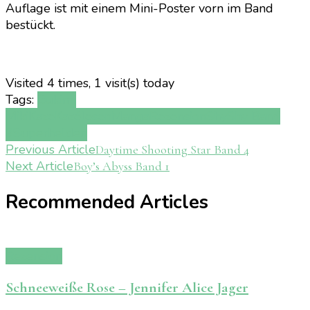
Auflage ist mit einem Mini-Poster vorn im Band
bestückt.
Visited 4 times, 1 visit(s) today
Tags:
Bukimi
Miki
Kaze
Kazé
lesen
Manga
Rezension
Shy
Shy Band
3
Superhelden
Post
Previous Article
Daytime Shooting Star Band 4
Next Article
Boy’s Abyss Band 1
Navigation
Recommended Articles
Rezension
Schneeweiße Rose – Jennifer Alice Jager