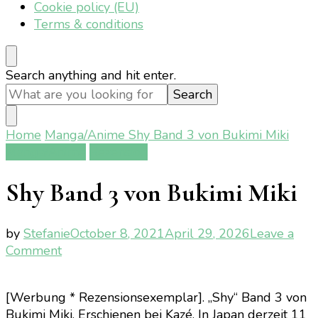
Cookie policy (EU)
Terms & conditions
Looking
Search anything and hit enter.
for
Something?
Home
Manga/Anime
Shy Band 3 von Bukimi Miki
Manga/Anime
Rezension
Shy Band 3 von Bukimi Miki
by
Stefanie
October 8, 2021
April 29, 2026
Leave a
on
Comment
Shy
Band
[Werbung * Rezensionsexemplar]. „Shy“ Band 3 von
3
Bukimi Miki. Erschienen bei Kazé. In Japan derzeit 11