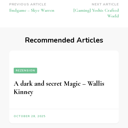
Post
PREVIOUS ARTICLE
NEXT ARTICLE
Endgame – Skye Warren
[Gaming] Yoshis Crafted
Navigation
World
Recommended Articles
REZENSION
A dark and secret Magic – Wallis
Kinney
OCTOBER 28, 2025