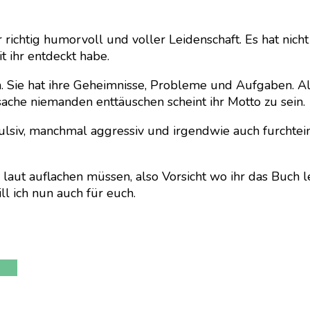
schreibt
–
Kristina
 richtig humorvoll und voller Leidenschaft. Es hat nich
Günak
 ihr entdeckt habe.
. Sie hat ihre Geheimnisse, Probleme und Aufgaben. All
sache niemanden enttäuschen scheint ihr Motto zu sein.
lsiv, manchmal aggressiv und irgendwie auch furchtein
laut auflachen müssen, also Vorsicht wo ihr das Buch le
ill ich nun auch für euch.
ion