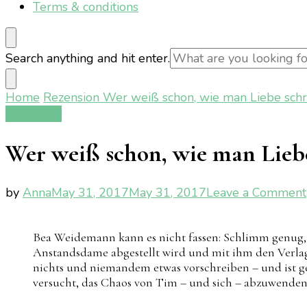
Terms & conditions
Looking
Search anything and hit enter.
for
Something?
Home
Rezension
Wer weiß schon, wie man Liebe schre
Rezension
Wer weiß schon, wie man Lieb
by
Anna
May 31, 2017
May 31, 2017
Leave a Comment
Bea Weidemann kann es nicht fassen: Schlimm genug, da
Anstandsdame abgestellt wird und mit ihm den Verlag re
nichts und niemandem etwas vorschreiben – und ist g
versucht, das Chaos von Tim – und sich – abzuwenden, 