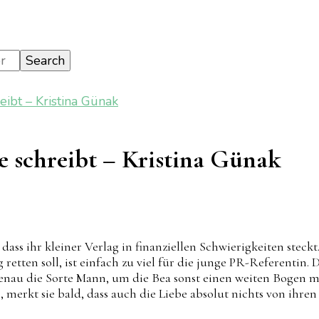
ibt – Kristina Günak
e schreibt – Kristina Günak
on
Wer
weiß
ss ihr kleiner Verlag in finanziellen Schwierigkeiten steck
schon,
tten soll, ist einfach zu viel für die junge PR-Referentin. D
wie
enau die Sorte Mann, um die Bea sonst einen weiten Bogen m
man
merkt sie bald, dass auch die Liebe absolut nichts von ihren
Liebe