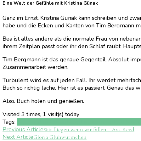
Eine Welt der Gefühle mit Kristina Günak
Ganz im Ernst. Kristina Günak kann schreiben und zwar
habe und die Ecken und Kanten von Tim Bergmann mit
Bea ist alles andere als die normale Frau von nebenan
ihrem Zeitplan passt oder ihr den Schlaf raubt. Haupt
Tim Bergmann ist das genaue Gegenteil. Absolut impu
Zusammenarbeit werden.
Turbulent wird es auf jeden Fall. Ihr werdet mehrfach 
Buch so richtig lache. Hier ist es passiert. Genau das w
Also. Buch holen und genießen.
Visited 3 times, 1 visit(s) today
Tags:
Buch
Kristina Günak
lesen
Liebesroman
LYX
Rezens
Post
Previous Article
Wir fliegen wenn wir fallen – Ava Reed
Next Article
Gloria Glühwürmchen