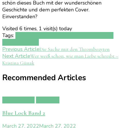
schön dieses Buch mit der wunderschönen
Geschichte und dem perfekten Cover.
Einverstanden?
Visited 6 times, 1 visit(s) today
Tags:
Ava Reed
Buch
lesen
Rezension
Wir fliegwn
wenn wir fallen
Post
Previous Article
Die Sache mit den Thrombozyten
Next Article
Wer weiß schon, wie man Liebe schreibt –
Navigation
Kristina Günak
Recommended Articles
Manga/Anime
Rezension
Blue Lock Band 2
March 27, 2022
March 27, 2022