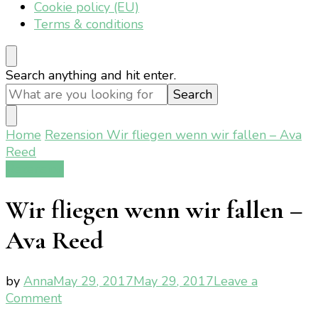
Cookie policy (EU)
Terms & conditions
Looking
Search anything and hit enter.
for
Something?
Home
Rezension
Wir fliegen wenn wir fallen – Ava
Reed
Rezension
Wir fliegen wenn wir fallen –
Ava Reed
by
Anna
May 29, 2017
May 29, 2017
Leave a
on
Comment
Wir