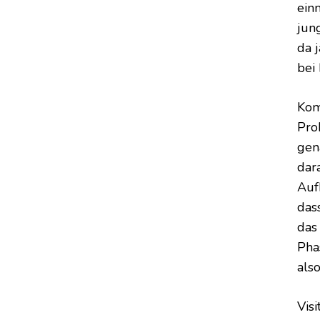
ein
jun
da 
bei 
Kom
Pro
gen
dar
Auf
das
das
Pha
also
Visi