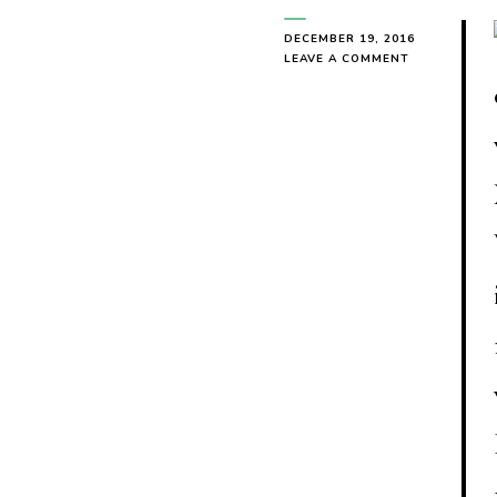
DECEMBER 19, 2016
ON
LEAVE A COMMENT
RUSH
OF
CURVES
–
LEA
PETERSEN