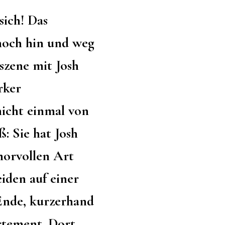
sich! Das
 noch hin und weg
szene mit Josh
rker
icht einmal von
: Sie hat Josh
morvollen Art
eiden auf einer
 Ende, kurzerhand
rtement. Dort