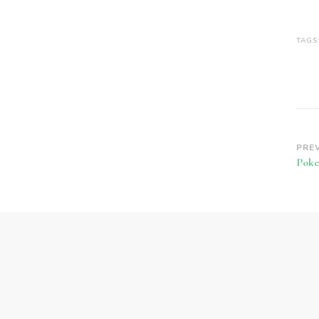
TAGS
Po
PRE
Poke
Na