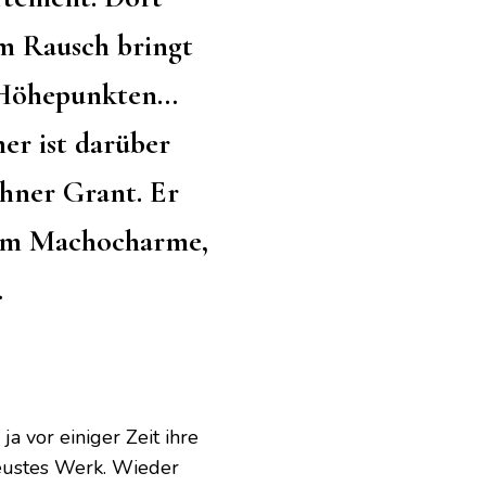
 im Rausch bringt
n Höhepunkten…
er ist darüber
hner Grant. Er
dem Machocharme,
…
a vor einiger Zeit ihre
neustes Werk. Wieder