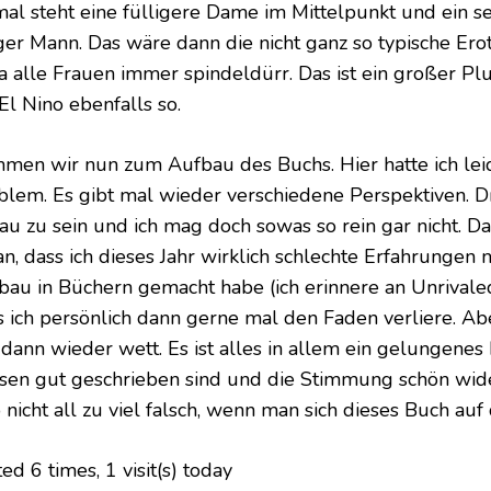
mal steht eine fülligere Dame im Mittelpunkt und ein 
ger Mann. Das wäre dann die nicht ganz so typische Ero
ja alle Frauen immer spindeldürr. Das ist ein großer Pl
El Nino ebenfalls so.
men wir nun zum Aufbau des Buchs. Hier hatte ich leid
blem. Es gibt mal wieder verschiedene Perspektiven. 
au zu sein und ich mag doch sowas so rein gar nicht. Da
an, dass ich dieses Jahr wirklich schlechte Erfahrungen
bau in Büchern gemacht habe (ich erinnere an Unrivaled
s ich persönlich dann gerne mal den Faden verliere. Ab
 dann wieder wett. Es ist alles in allem ein gelungenes
sen gut geschrieben sind und die Stimmung schön wid
 nicht all zu viel falsch, wenn man sich dieses Buch auf
ted 6 times, 1 visit(s) today