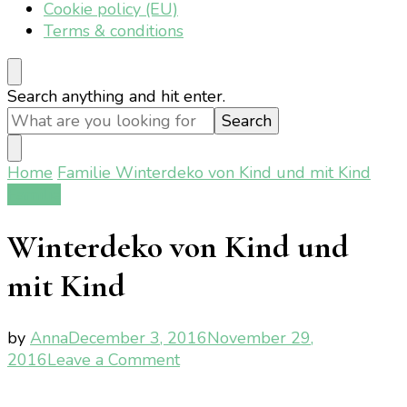
Cookie policy (EU)
Terms & conditions
Looking
Search anything and hit enter.
for
Something?
Home
Familie
Winterdeko von Kind und mit Kind
Familie
Winterdeko von Kind und
mit Kind
by
Anna
December 3, 2016
November 29,
on
2016
Leave a Comment
Winterdeko
von