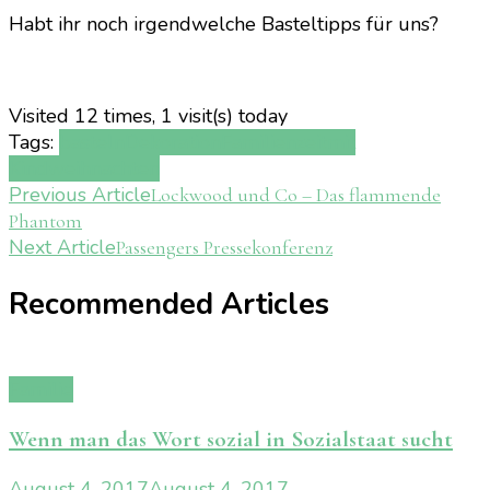
Habt ihr noch irgendwelche Basteltipps für uns?
Visited 12 times, 1 visit(s) today
Tags:
basteln
Dekoration
Familienzeit
mit
Kind
weihnachten
Post
Previous Article
Lockwood und Co – Das flammende
Phantom
Navigation
Next Article
Passengers Pressekonferenz
Recommended Articles
Familie
Wenn man das Wort sozial in Sozialstaat sucht
August 4, 2017
August 4, 2017