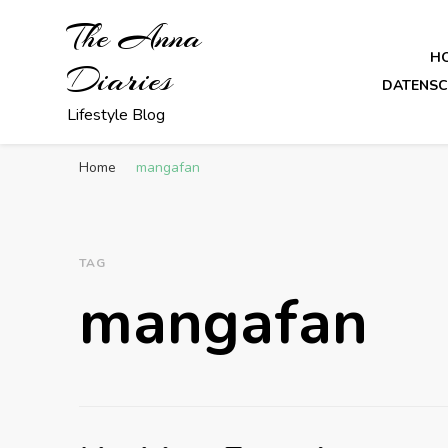
The Anna
H
Diaries
DATENS
Lifestyle Blog
Home
mangafan
TAG
mangafan