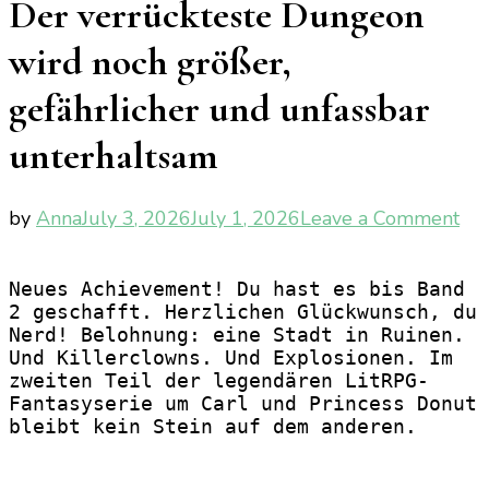
Der verrückteste Dungeon
wird noch größer,
gefährlicher und unfassbar
unterhaltsam
on
by
Anna
July 3, 2026
July 1, 2026
Leave a Comment
Car
Do
Neues Achievement! Du hast es bis Band 
Sce
2 geschafft. Herzlichen Glückwunsch, du 
De
Nerd! Belohnung: eine Stadt in Ruinen. 
ver
Und Killerclowns. Und Explosionen. Im 
Du
zweiten Teil der legendären LitRPG-
wir
Fantasyserie um Carl und Princess Donut 
no
bleibt kein Stein auf dem anderen.
grö
gef