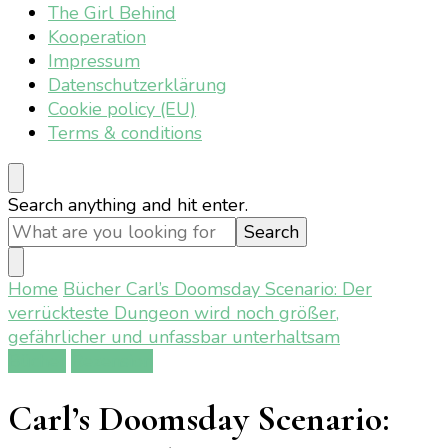
The Girl Behind
Kooperation
Impressum
Datenschutzerklärung
Cookie policy (EU)
Terms & conditions
Looking
Search anything and hit enter.
for
Something?
Home
Bücher
Carl’s Doomsday Scenario: Der
verrückteste Dungeon wird noch größer,
gefährlicher und unfassbar unterhaltsam
Bücher
Rezension
Carl’s Doomsday Scenario: