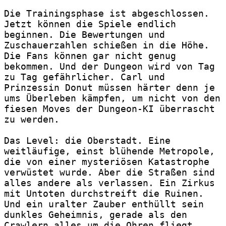
un
Die Trainingsphase ist abgeschlossen. 
unf
Jetzt können die Spiele endlich 
unt
beginnen. Die Bewertungen und 
Zuschauerzahlen schießen in die Höhe. 
Die Fans können gar nicht genug 
bekommen. Und der Dungeon wird von Tag 
zu Tag gefährlicher. Carl und 
Prinzessin Donut müssen härter denn je 
ums Überleben kämpfen, um nicht von den 
fiesen Moves der Dungeon-KI überrascht 
zu werden.  
Das Level: die Oberstadt. Eine 
weitläufige, einst blühende Metropole, 
die von einer mysteriösen Katastrophe 
verwüstet wurde. Aber die Straßen sind 
alles andere als verlassen. Ein Zirkus 
mit Untoten durchstreift die Ruinen. 
Und ein uralter Zauber enthüllt sein 
dunkles Geheimnis, gerade als den 
Crawlern alles um die Ohren fliegt.