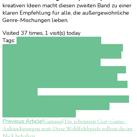
kreativen Ideen macht diesen zweiten Band zu einer
klaren Empfehlung für alle, die außergewöhnliche
Genre-Mischungen lieben.
Visited 37 times, 1 visit(s) today
Tags:
Abenteuerroman
Buchblog
Bücher
2026
Buchreview
Buchrezension
Carl's Doomsday
Scenario
Carl's Doomsday Scenario Review
Carl's
Doomsday Scenario Rezension
deutsche
Ausgabe
Dungeon Crawler Carl
Dungeon Crawler
Carl 2
Dungeon Fantasy
Fantasy Bücher
Fantasy
Neuerscheinung
Fantasy Roman
Fischer Tor
Gaming
Roman
Humor
Fantasy
Leseempfehlung
LitRPG
LitRPG Bücher
Matt
Dinniman
Matt Dinniman Bücher
Rollenspiel
Roman
Science-Fiction Roman
Post
Previous Article
[Gaming] Die schönsten Cozy-Game-
Ankündigungen 2026: Diese Wohlfühlspiele solltest du im
Navigation
Blick behalten