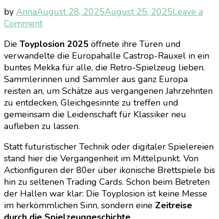
by
Anna
August 28, 2025
August 25, 2025
Leave a
on
Comment
Toyplosion
Die
Toyplosion 2025
öffnete ihre Türen und
2025
verwandelte die Europahalle Castrop-Rauxel in ein
–
buntes Mekka für alle, die Retro-Spielzeug lieben.
Ein
Sammlerinnen und Sammler aus ganz Europa
Paradies
reisten an, um Schätze aus vergangenen Jahrzehnten
für
zu entdecken, Gleichgesinnte zu treffen und
Retro-
gemeinsam die Leidenschaft für Klassiker neu
Spielzeug-
aufleben zu lassen.
Fans
Statt futuristischer Technik oder digitaler Spielereien
stand hier die Vergangenheit im Mittelpunkt. Von
Actionfiguren der 80er über ikonische Brettspiele bis
hin zu seltenen Trading Cards. Schon beim Betreten
der Hallen war klar: Die Toyplosion ist keine Messe
im herkömmlichen Sinn, sondern eine
Zeitreise
durch die Spielzeuggeschichte
.