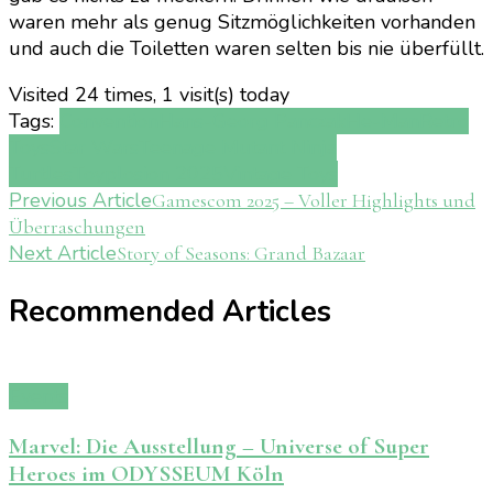
waren mehr als genug Sitzmöglichkeiten vorhanden
und auch die Toiletten waren selten bis nie überfüllt.
Visited 24 times, 1 visit(s) today
Tags:
Convention
Hans-Georg Panczak
He-Man
Retro
Toys
Star Wars
Teenage Mutant Ninja
Turtles
Toyplosion 2025
Vintage Toys
Post
Previous Article
Gamescom 2025 – Voller Highlights und
Überraschungen
Navigation
Next Article
Story of Seasons: Grand Bazaar
Recommended Articles
Events
Marvel: Die Ausstellung – Universe of Super
Heroes im ODYSSEUM Köln