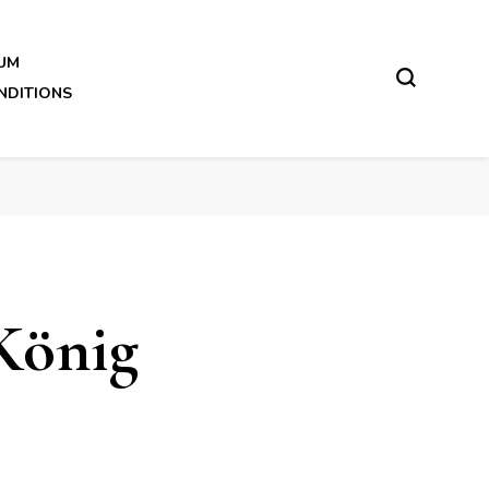
UM
NDITIONS
 König