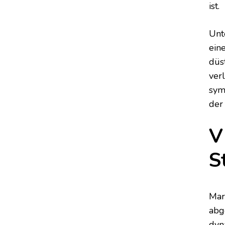
ist.
Unt
ein
düs
ver
sym
der
V
S
Mar
abg
dyn