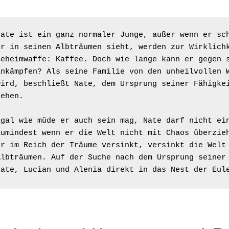
Nate ist ein ganz normaler Junge, außer wenn er sch
er in seinen Albträumen sieht, werden zur Wirklichk
Geheimwaffe: Kaffee. Doch wie lange kann er gegen s
ankämpfen? Als seine Familie von den unheilvollen W
wird, beschließt Nate, dem Ursprung seiner Fähigkei
gehen.
Egal wie müde er auch sein mag, Nate darf nicht ein
Zumindest wenn er die Welt nicht mit Chaos überzieh
er im Reich der Träume versinkt, versinkt die Welt 
Albträumen. Auf der Suche nach dem Ursprung seiner 
Nate, Lucian und Alenia direkt in das Nest der Eul