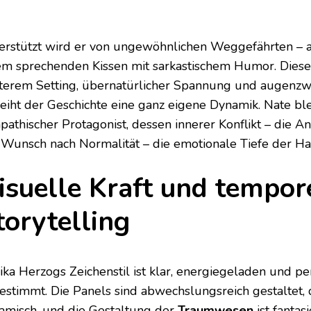
erstützt wird er von ungewöhnlichen Weggefährten – 
em sprechenden Kissen mit sarkastischem Humor. Diese
terem Setting, übernatürlicher Spannung und augen
leiht der Geschichte eine ganz eigene Dynamik. Nate ble
pathischer Protagonist, dessen innerer Konflikt – die A
 Wunsch nach Normalität – die emotionale Tiefe der H
isuelle Kraft und tempor
torytelling
ika Herzogs Zeichenstil ist klar, energiegeladen und pe
estimmt. Die Panels sind abwechslungsreich gestaltet,
amisch, und die Gestaltung der
Traumwesen
ist fantas