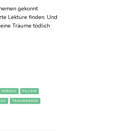
Themen gekonnt
te Lektüre finden. Und
deine Träume tödlich
A HERZOG
PILLOW
BOY
TRAUMWESEN