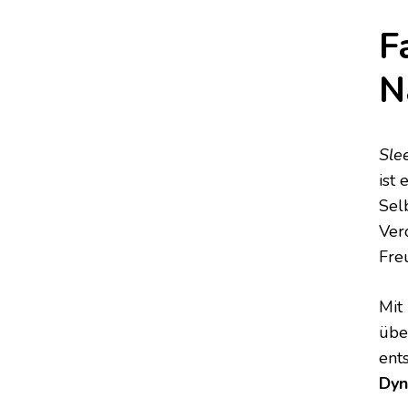
F
N
Sle
ist
Sel
Ver
Freu
Mit
übe
ent
Dyn