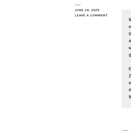
JUNE 10, 2025
ON
LEAVE A COMMENT
SLEEPY
BOY
1
+
2
–
MARIKA
KÖNIG