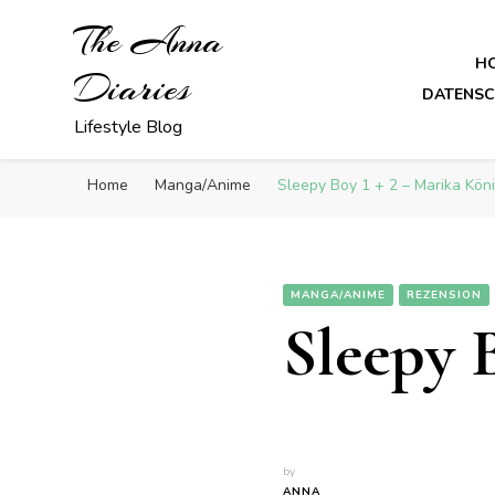
The Anna
H
Diaries
DATENS
Lifestyle Blog
Home
Manga/Anime
Sleepy Boy 1 + 2 – Marika Kön
MANGA/ANIME
REZENSION
Sleepy 
by
ANNA