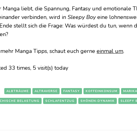
 Manga liebt, die Spannung, Fantasy und emotionale 
einander verbinden, wird in
Sleepy Boy
eine lohnenswer
Ende stellt sich die Frage: Was würdest du tun, wenn 
en?
 mehr Manga Tipps, schaut euch gerne
einmal um
.
ted 33 times, 5 visit(s) today
:
ALBTRÄUME
ALTRAVERSE
FANTASY
KOFFEINKONSUM
MARIK
CHISCHE BELASTUNG
SCHLAFENTZUG
SHŌNEN-DYNAMIK
SLEEPY 