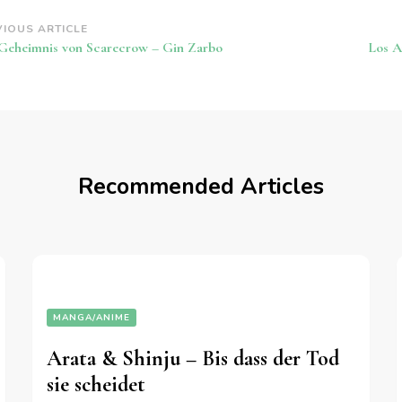
st
VIOUS ARTICLE
Geheimnis von Scarecrow – Gin Zarbo
Los A
vigation
Recommended Articles
MANGA/ANIME
Arata & Shinju – Bis dass der Tod
sie scheidet