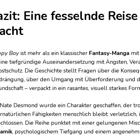
azit: Eine fesselnde Reise
acht
epy Boy
ist mehr als ein klassischer
Fantasy-Manga
mit
 eine tiefgründige Auseinandersetzung mit Ängsten, Ve
bstschutz. Die Geschichte stellt Fragen über die Konse
drängung, über den Umgang mit Überforderung und di
ndschaft – verpackt in ein rasantes, visuell starkes For
 Nate Desmond wurde ein Charakter geschaffen, der tro
rnatürlichen Fähigkeiten menschlich bleibt: verletzlich,
schlossen. Die Reihe punktet mit einer gelungenen Mi
amik
, psychologischem Tiefgang und einem angenehm f