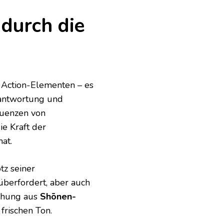
 durch die
 Action-Elementen – es
rantwortung und
quenzen von
e Kraft der
mat.
tz seiner
 überfordert, aber auch
schung aus
Shōnen-
rischen Ton.