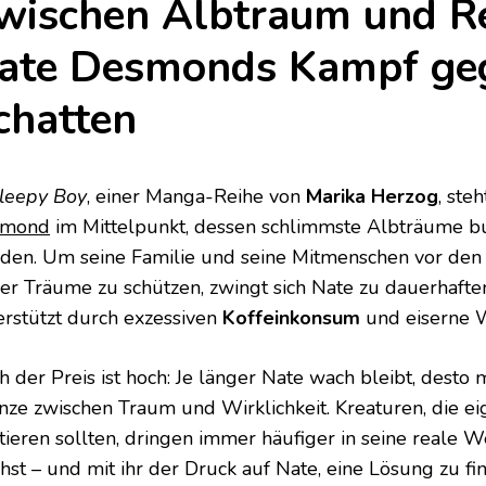
wischen Albtraum und Re
ate Desmonds Kampf geg
chatten
leepy Boy
, einer Manga-Reihe von
Marika Herzog
, ste
smond
im Mittelpunkt, dessen schlimmste Albträume buc
den. Um seine Familie und seine Mitmenschen vor den
ner Träume zu schützen, zwingt sich Nate zu dauerhaft
erstützt durch exzessiven
Koffeinkonsum
und eiserne W
h der Preis ist hoch: Je länger Nate wach bleibt, desto 
nze zwischen Traum und Wirklichkeit. Kreaturen, die eig
stieren sollten, dringen immer häufiger in seine reale 
hst – und mit ihr der Druck auf Nate, eine Lösung zu fi