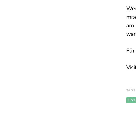
Wer
mit
am 
wär
Für
Visi
TAGS
PSY