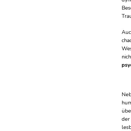
Bes
Tra
Auc
chao
Wes
nich
psy
Neb
hum
übe
der
les