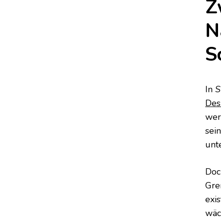
Z
N
S
In
S
De
wer
sei
unt
Doc
Gre
exi
wäc