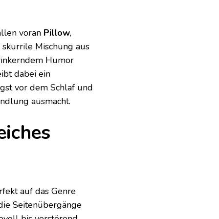
allen voran
Pillow
,
 skurrile Mischung aus
zwinkerndem Humor
ibt dabei ein
ngst vor dem Schlaf und
andlung ausmacht.
eiches
rfekt auf das Genre
 die Seitenübergänge
ievoll bis verstörend.