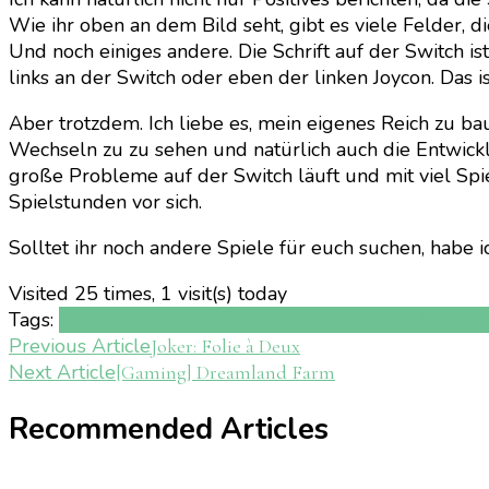
Wie ihr oben an dem Bild seht, gibt es viele Felder,
Und noch einiges andere. Die Schrift auf der Switch 
links an der Switch oder eben der linken Joycon. Das
Aber trotzdem. Ich liebe es, mein eigenes Reich zu b
Wechseln zu zu sehen und natürlich auch die Entwickl
große Probleme auf der Switch läuft und mit viel S
Spielstunden vor sich.
Solltet ihr noch andere Spiele für euch suchen, habe i
Visited 25 times, 1 visit(s) today
Tags:
City Builder
Fabledom
Märchen
Nintendo Deutsc
Post
Previous Article
Joker: Folie à Deux
Next Article
[Gaming] Dreamland Farm
Navigation
Recommended Articles