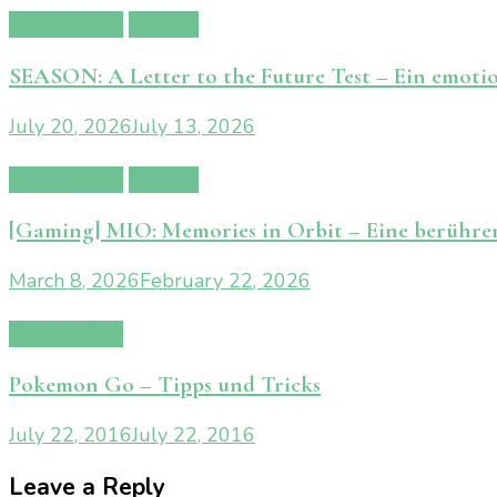
Gamereview
Gaming
SEASON: A Letter to the Future Test – Ein emoti
July 20, 2026
July 13, 2026
Gamereview
Gaming
[Gaming] MIO: Memories in Orbit – Eine berühren
March 8, 2026
February 22, 2026
Gamereview
Pokemon Go – Tipps und Tricks
July 22, 2016
July 22, 2016
Leave a Reply