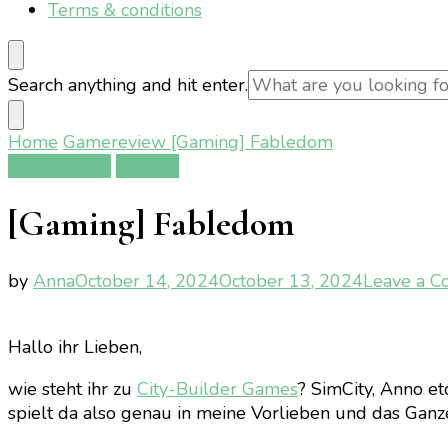
Terms & conditions
Looking
Search anything and hit enter.
for
Something?
Home
Gamereview
[Gaming] Fabledom
Gamereview
Gaming
[Gaming] Fabledom
by
Anna
October 14, 2024
October 13, 2024
Leave a 
Hallo ihr Lieben,
wie steht ihr zu
City-Builder Games
? SimCity, Anno et
spielt da also genau in meine Vorlieben und das Ganz