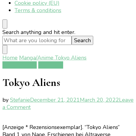
Cookie policy (EU)
Terms & conditions
Looking
Search anything and hit enter.
for
Something?
Home
Manga/Anime
Tokyo Aliens
Manga/Anime
Rezension
Tokyo Aliens
by
Stefanie
December 21, 2021
March 20, 2022
Leave
on
a Comment
Tokyo
Aliens
[Anzeige * Rezensionsexemplar]. “Tokyo Aliens”
Band 1 von Naoe. Erschienen bei Altraverse