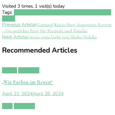
Visited 3 times, 1 visit(s) today
Tags:
Altraverse
Manga
mystery
Naoe
Rezension
Tokyo
Aliens
Post
Previous Article
[Gaming] Mario Party Superstars Review
– Die perfekte Party für Freunde und Familie
Navigation
Next Article
Zweite erste Liebe von Shoko Hidaka
Recommended Articles
Bücher
Rezension
„Wie Farben im Regen“
April 21, 2024
April 20, 2024
Buch
Rezension