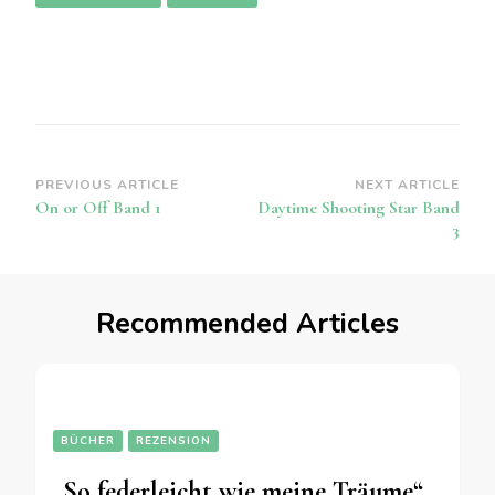
Post
PREVIOUS ARTICLE
NEXT ARTICLE
On or Off Band 1
Daytime Shooting Star Band
Navigation
3
Recommended Articles
BÜCHER
REZENSION
„So federleicht wie meine Träume“