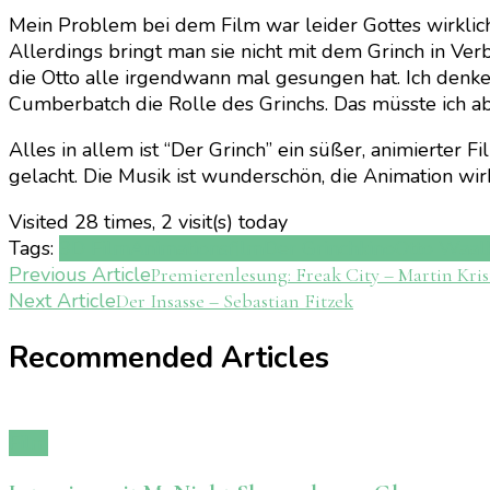
Mein Problem bei dem Film war leider Gottes wirklich
Allerdings bringt man sie nicht mit dem Grinch in Ve
die Otto alle irgendwann mal gesungen hat. Ich denke,
Cumberbatch die Rolle des Grinchs. Das müsste ich ab
Alles in allem ist “Der Grinch” ein süßer, animierter 
gelacht. Die Musik ist wunderschön, die Animation wi
Visited 28 times, 2 visit(s) today
Tags:
3D Film
Animationsfilm
Der Grinch
kino
Otto Waal
Post
Previous Article
Premierenlesung: Freak City – Martin Kris
Next Article
Der Insasse – Sebastian Fitzek
Navigation
Recommended Articles
Film