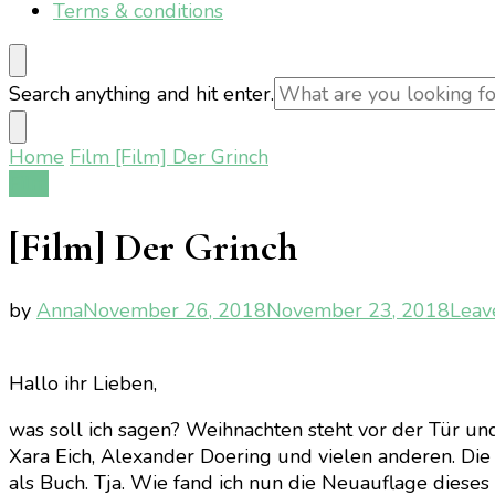
Terms & conditions
Looking
Search anything and hit enter.
for
Something?
Home
Film
[Film] Der Grinch
Film
[Film] Der Grinch
by
Anna
November 26, 2018
November 23, 2018
Leav
Hallo ihr Lieben,
was soll ich sagen? Weihnachten steht vor der Tür und
Xara Eich, Alexander Doering und vielen anderen. Die
als Buch. Tja. Wie fand ich nun die Neuauflage dieses