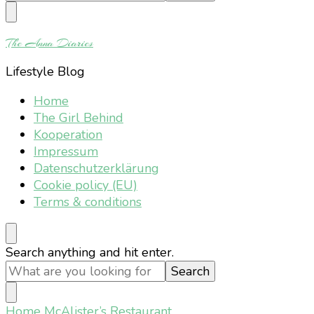
Something?
The Anna Diaries
Lifestyle Blog
Home
The Girl Behind
Kooperation
Impressum
Datenschutzerklärung
Cookie policy (EU)
Terms & conditions
Looking
Search anything and hit enter.
for
Something?
Home
McAlister’s Restaurant