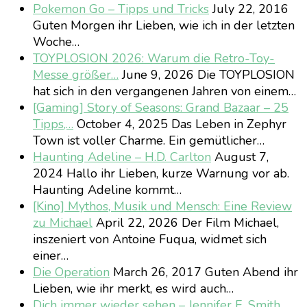
Pokemon Go – Tipps und Tricks
July 22, 2016
Guten Morgen ihr Lieben, wie ich in der letzten
Woche…
TOYPLOSION 2026: Warum die Retro-Toy-
Messe größer…
June 9, 2026
Die TOYPLOSION
hat sich in den vergangenen Jahren von einem…
[Gaming] Story of Seasons: Grand Bazaar – 25
Tipps,…
October 4, 2025
Das Leben in Zephyr
Town ist voller Charme. Ein gemütlicher…
Haunting Adeline – H.D. Carlton
August 7,
2024
Hallo ihr Lieben, kurze Warnung vor ab.
Haunting Adeline kommt…
[Kino] Mythos, Musik und Mensch: Eine Review
zu Michael
April 22, 2026
Der Film Michael,
inszeniert von Antoine Fuqua, widmet sich
einer…
Die Operation
March 26, 2017
Guten Abend ihr
Lieben, wie ihr merkt, es wird auch…
Dich immer wieder sehen – Jennifer E. Smith