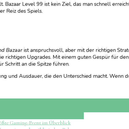
t. Bazaar Level 99 ist kein Ziel, das man schnell erreic
r Reiz des Spiels.
nd Bazaar
ist anspruchsvoll, aber mit der richtigen Str
die richtigen Upgrades. Mit einem guten Gespür für de
 Schritt an die Spitze führen.
ung und Ausdauer, die den Unterschied macht. Wenn du
ing Spiel Guide
Gewinn maximieren Spiel
Grand Bazaa
ichen Guide
Ressourcenmanagement Farming
Story of S
sons Tipps
Windmühlen Orbs nutzen
rößte Gaming-Event im Überblick