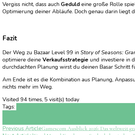
Vergiss nicht, dass auch
Geduld
eine große Rolle spiel
Optimierung deiner Abläufe. Doch genau darin liegt de
Fazit
Der Weg zu Bazaar Level 99 in
Story of Seasons: Gra
optimiere deine
Verkaufsstrategie
und investiere in 
durchdachten Planung wirst du deinen Basar Schritt für
Am Ende ist es die Kombination aus Planung, Anpass
nichts mehr im Weg.
Visited 94 times, 5 visit(s) today
Tags:
Bazaar Level steigern
Farm optimieren Spiel
Farm
Strategie
Grand Bazaar Tipps und Tricks
Level 99 erre
Level 99
Story of Seasons Guide Deutsch
Story of Sea
Post
Previous Article
Gamescom Ausblick 2026: Das weltweit g