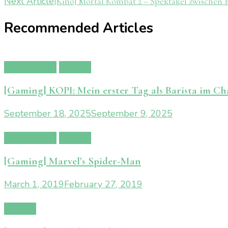
Next Article
[Kino] Mortal Kombat 2 – Spektakel zwischen 
Navigation
Recommended Articles
Gamereview
Gaming
[Gaming] KOPI: Mein erster Tag als Barista im Ch
September 18, 2025
September 9, 2025
Gamereview
Gaming
[Gaming] Marvel’s Spider-Man
March 1, 2019
February 27, 2019
Gaming