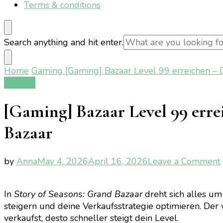
Terms & conditions
Looking
Search anything and hit enter.
for
Something?
Home
Gaming
[Gaming] Bazaar Level 99 erreichen – D
Gaming
[Gaming] Bazaar Level 99 erre
Bazaar
by
Anna
May 4, 2026
April 16, 2026
Leave a Comment
In
Story of Seasons: Grand Bazaar
dreht sich alles um
steigern und deine Verkaufsstrategie optimieren. Der w
verkaufst, desto schneller steigt dein Level.