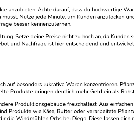
–
ukte anzubieten. Achte darauf, dass du hochwertige War
Der
en musst. Nutze jede Minute, um Kunden anzulocken und 
ultimative
frage besser kennenzulernen.
Guide
für
altung. Setze deine Preise nicht zu hoch an, da Kunden s
Story
bot und Nachfrage ist hier entscheidend und entwickelt 
of
Seasons:
Grand
Bazaar
h auf besonders lukrative Waren konzentrieren. Pflanz
elte Produkte bringen deutlich mehr Geld ein als Rohst
dere Produktionsgebäude freischaltest. Aus einfachen 
 sind Produkte wie Käse, Butter oder verarbeitete Pfl
g dir die Windmühlen Orbs bei Diego. Diese lassen di