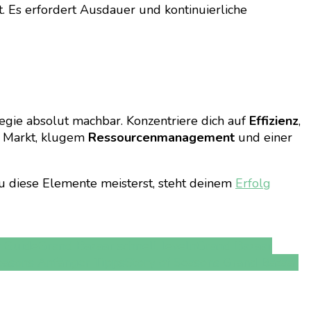
ht. Es erfordert Ausdauer und kontinuierliche
ategie absolut machbar. Konzentriere dich auf
Effizienz
,
n Markt, klugem
Ressourcenmanagement
und einer
 diese Elemente meisterst, steht deinem
Erfolg
r Guide
Grand Bazaar schnell leveln
Grand Bazaar
easons Anfänger Tipps
Story of Seasons Grand Bazaar