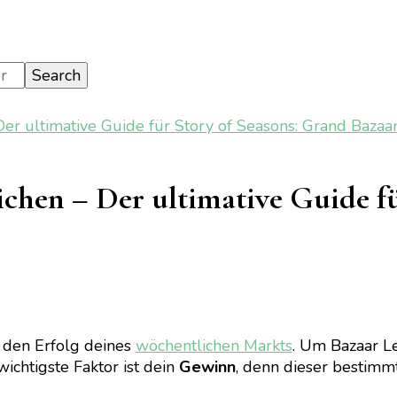
er ultimative Guide für Story of Seasons: Grand Bazaa
ichen – Der ultimative Guide f
on
[Gaming]
Bazaar
 den Erfolg deines
wöchentlichen Markts
. Um Bazaar L
Level
ichtigste Faktor ist dein
Gewinn
, denn dieser bestimmt
99
erreichen