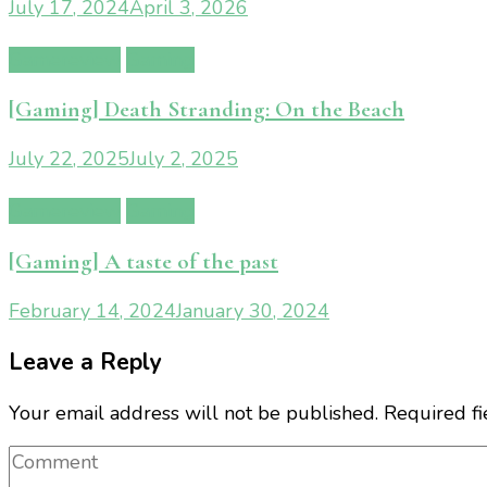
July 17, 2024
April 3, 2026
Gamereview
Gaming
[Gaming] Death Stranding: On the Beach
July 22, 2025
July 2, 2025
Gamereview
Gaming
[Gaming] A taste of the past
February 14, 2024
January 30, 2024
Leave a Reply
Your email address will not be published.
Required f
Comment