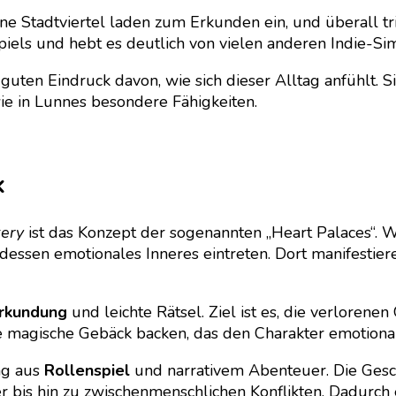
dene Stadtviertel laden zum Erkunden ein, und überall t
Spiels und hebt es deutlich von vielen anderen Indie-Si
 guten Eindruck davon, wie sich dieser Alltag anfühlt.
wie in Lunnes besondere Fähigkeiten.
k
kery
ist das Konzept der sogenannten „Heart Palaces“. 
n dessen emotionales Inneres eintreten. Dort manifesti
rkundung
und leichte Rätsel. Ziel ist es, die verloren
 magische Gebäck backen, das den Charakter emotional 
ng aus
Rollenspiel
und narrativem Abenteuer. Die Gesch
 bis hin zu zwischenmenschlichen Konflikten. Dadurch e