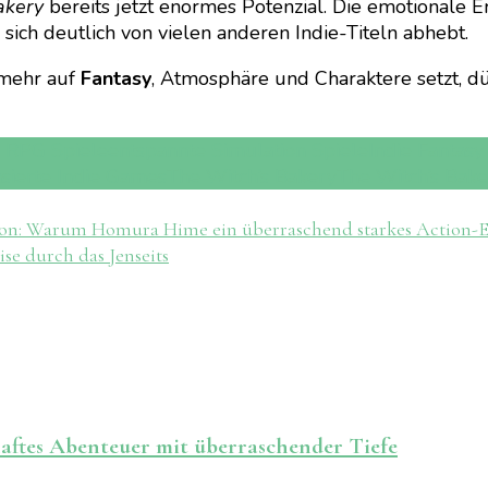
akery
bereits jetzt enormes Potenzial. Die emotionale E
ich deutlich von vielen anderen Indie-Titeln abhebt.
 mehr auf
Fantasy
, Atmosphäre und Charaktere setzt, dür
 RPG Spiele
entspannte Simulation Spiele
Indie Fantasy
asierte Indie Games
The Witch’s Bakery
The Witch’s Bak
n: Warum Homura Hime ein überraschend starkes Action-Er
se durch das Jenseits
ftes Abenteuer mit überraschender Tiefe