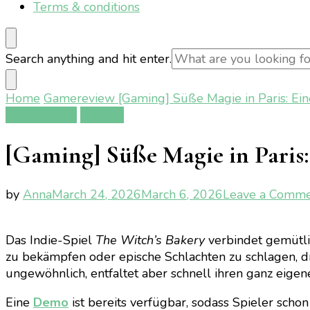
Terms & conditions
Looking
Search anything and hit enter.
for
Something?
Home
Gamereview
[Gaming] Süße Magie in Paris: Ei
Gamereview
Gaming
[Gaming] Süße Magie in Paris:
by
Anna
March 24, 2026
March 6, 2026
Leave a Comm
Das Indie-Spiel
The Witch’s Bakery
verbindet gemütli
zu bekämpfen oder epische Schlachten zu schlagen, dre
ungewöhnlich, entfaltet aber schnell ihren ganz eigen
Eine
Demo
ist bereits verfügbar, sodass Spieler schon