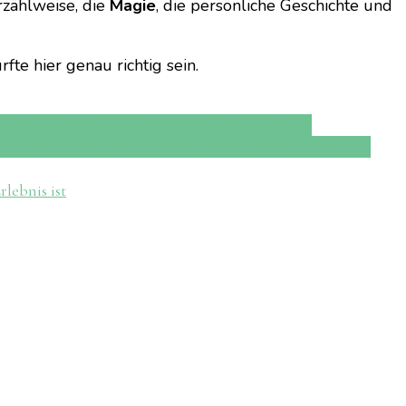
rzählweise, die
Magie
, die persönliche Geschichte und
fte hier genau richtig sein.
 Spiele
Indie Game Review
magische Spiele
ery Demo
The Witch’s Bakery Gameplay
The Witch’s
lebnis ist