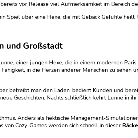
Review
r bereits vor Release viel Aufmerksamkeit im Bereich d
zu
The
n Spiel über eine Hexe, die mit Gebäck Gefühle heilt, l
Witch’s
Bakery
en und Großstadt
ne, einer jungen Hexe, die in einem modernen Paris ih
 Fähigkeit, in die Herzen anderer Menschen zu sehen u
gsüber betreibt man den Laden, bedient Kunden und ber
 Geschichten. Nachts schließlich kehrt Lunne in ihr At
thmus. Anders als hektische Management-Simulationen 
ns von Cozy-Games werden sich schnell in dieser
Bäcke