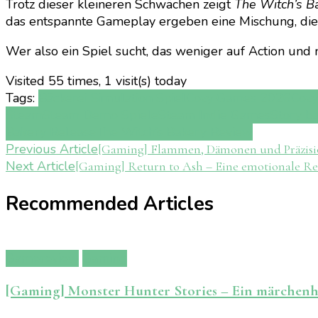
Trotz dieser kleineren Schwächen zeigt
The Witch’s B
das entspannte Gameplay ergeben eine Mischung, die s
Wer also ein Spiel sucht, das weniger auf Action und
Visited 55 times, 1 visit(s) today
Tags:
Bäckerei Simulation Spiel
Cozy Games 2026
Cozy
Steam
Steam Demo Spiele
Steam Indie Games
Story b
Bakery Release
The Witch’s Bakery Review
Post
Previous Article
[Gaming] Flammen, Dämonen und Präzisio
Next Article
[Gaming] Return to Ash – Eine emotionale Rei
Navigation
Recommended Articles
Gamereview
Gaming
[Gaming] Monster Hunter Stories – Ein märchenha