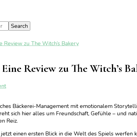
ne Review zu The Witch’s Bakery
 Eine Review zu The Witch’s Ba
on
ent
[Gaming]
Süße
ches Bäckerei-Management mit emotionalem Storytelli
Magie
ht sich hier alles um Freundschaft, Gefühle – und natür
in
en Reiz.
Paris:
Eine
 jetzt einen ersten Blick in die Welt des Spiels werfen 