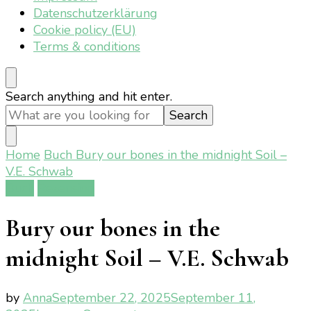
Datenschutzerklärung
Cookie policy (EU)
Terms & conditions
Looking
Search anything and hit enter.
for
Something?
Home
Buch
Bury our bones in the midnight Soil –
V.E. Schwab
Buch
Rezension
Bury our bones in the
midnight Soil – V.E. Schwab
by
Anna
September 22, 2025
September 11,