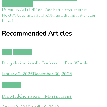
Schwab
Vampire
Post
Previous Article
[Kino] One battle after another
Next Article
[Interview] KOPI und die Infos die jeder
Navigation
braucht
Recommended Articles
Buch
Rezension
Die geheimnisvolle Bäckerei – Evie Woods
January 2, 2026
December 30, 2025
Rezension
Die Mädchenwiese – Martin Krist
April 10, 2019
April 10, 2019