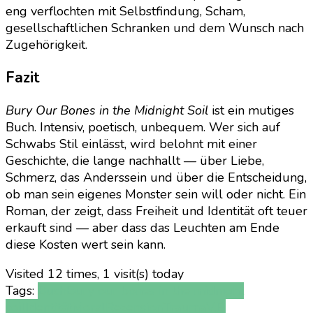
eng verflochten mit Selbstfindung, Scham,
gesellschaftlichen Schranken und dem Wunsch nach
Zugehörigkeit.
Fazit
Bury Our Bones in the Midnight Soil
ist ein mutiges
Buch. Intensiv, poetisch, unbequem. Wer sich auf
Schwabs Stil einlässt, wird belohnt mit einer
Geschichte, die lange nachhallt — über Liebe,
Schmerz, das Anderssein und über die Entscheidung,
ob man sein eigenes Monster sein will oder nicht. Ein
Roman, der zeigt, dass Freiheit und Identität oft teuer
erkauft sind — aber dass das Leuchten am Ende
diese Kosten wert sein kann.
Visited 12 times, 1 visit(s) today
Tags:
Buch
Bury our bones in the midnight
soil
Identität
Moral
Rezension
Trauma
V.E.