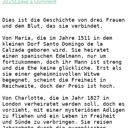
on
2025
Leave a Comment
Bury
our
Dies ist die Geschichte von drei Frauen 
bones
und dem Blut, das sie verbindet.
in
the
Von Maria, die im Jahre 1511 in dem 
midnight
kleinen Dorf Santo Domingo de la 
Soil
Calzada geboren wird. Sie heiratet 
–
einen spanischen Edelmann, nur um 
fortzukommen, doch ihr Mann ist streng 
V.E.
und die Ehe keine glückliche. Erst als 
Schwab
sie einer geheimnisvollen Witwe 
begegnet, scheint die Freiheit in 
Reichweite, doch der Preis ist hoch.
Von Charlotte, die im Jahr 1827 in 
London verheiratet werden soll, doch es 
vorzieht, mit einer mysteriösen Adligen 
zu fliehen und ein Leben in Freiheit 
und Sünde zu verbringen. Sie reisen 
Jahrzehnte durch die europäischen 