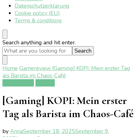
Datenschutzerklärung
Cookie policy (EU)
Terms & conditions
Looking
Search anything and hit enter.
for
Something?
Home
Gamereview
[Gaming] KOPI: Mein erster Tag
als Barista im Chaos-Café
Gamereview
Gaming
[Gaming] KOPI: Mein erster
Tag als Barista im Chaos-Café
by
Anna
September 18, 2025
September 9,