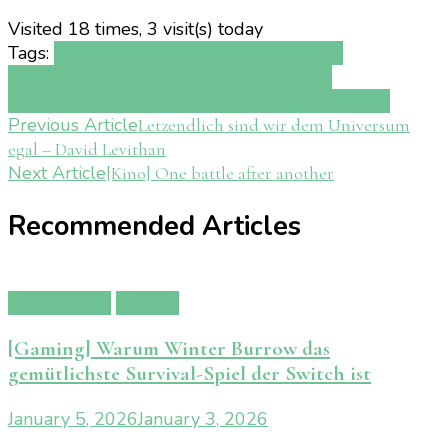
Visited 18 times, 3 visit(s) today
Tags:
Barista
Chaos
Co-op
Community
Early
Access
Getränke
Indie Spiel
KOPI
Küchen-
Panik
Miniaturwelten
PC Spiel
Spaß
Steam Spiel
Post
Previous Article
Letzendlich sind wir dem Universum
egal – David Levithan
Navigation
Next Article
[Kino] One battle after another
Recommended Articles
Gamereview
Gaming
[Gaming] Warum Winter Burrow das
gemütlichste Survival-Spiel der Switch ist
January 5, 2026
January 3, 2026