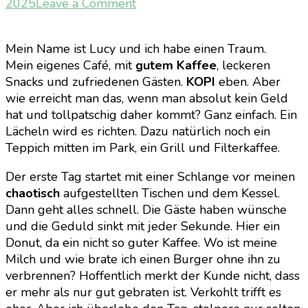
on
2025
Leave a Comment
[Gaming]
KOPI:
Mein Name ist Lucy und ich habe einen Traum.
Mein
Mein eigenes Café, mit
gutem Kaffee
, leckeren
erster
Snacks und zufriedenen Gästen.
KOPI
eben. Aber
Tag
wie erreicht man das, wenn man absolut kein Geld
als
hat und tollpatschig daher kommt? Ganz einfach. Ein
Barista
Lächeln wird es richten. Dazu natürlich noch ein
im
Teppich mitten im Park, ein Grill und Filterkaffee.
Chaos-
Café
Der erste Tag startet mit einer Schlange vor meinen
chaotisch
aufgestellten Tischen und dem Kessel.
Dann geht alles schnell. Die Gäste haben wünsche
und die Geduld sinkt mit jeder Sekunde. Hier ein
Donut, da ein nicht so guter Kaffee. Wo ist meine
Milch und wie brate ich einen Burger ohne ihn zu
verbrennen? Hoffentlich merkt der Kunde nicht, dass
er mehr als nur gut gebraten ist. Verkohlt trifft es